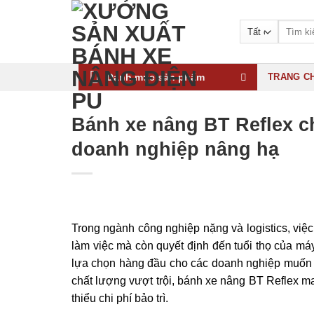
Bỏ
qua
Tìm
kiếm:
nội
dung
Danh mục sản phẩm
TRANG C
Bánh xe nâng BT Reflex ch
doanh nghiệp nâng hạ
Trong ngành công nghiệp nặng và logistics, vi
làm việc mà còn quyết định đến tuổi thọ của m
lựa chọn hàng đầu cho các doanh nghiệp muốn t
chất lượng vượt trội, bánh xe nâng BT Reflex m
thiểu chi phí bảo trì.