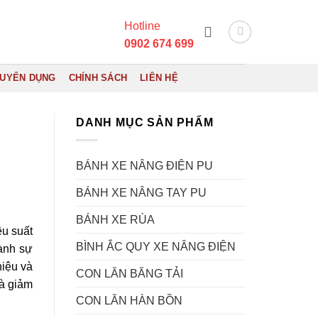
Hotline
0902 674 699
UYỂN DỤNG
CHÍNH SÁCH
LIÊN HỆ
DANH MỤC SẢN PHẨM
BÁNH XE NÂNG ĐIỆN PU
BÁNH XE NÂNG TAY PU
BÁNH XE RÙA
ệu suất
BÌNH ẮC QUY XE NÂNG ĐIỆN
ành sự
hiệu và
CON LĂN BĂNG TẢI
và giảm
CON LĂN HÀN BỒN