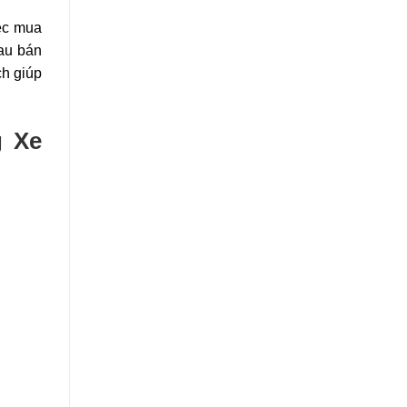
iệc mua
sau bán
ch giúp
g Xe