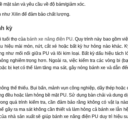
 mặt sàn và yêu cầu về độ bám/giảm xóc.
n như Xilin để đảm bảo chất lượng.
nh kỳ
i tuổi thọ của
bánh xe nâng điện PU
. Quy trình này bao gồm vi
u hiệu mài mòn, nứt, cắt xé hoặc bất kỳ hư hỏng nào khác. K
g như mối nối giữa PU và lõi kim loại. Bất kỳ dấu hiệu tách 
ỏng nghiêm trọng hơn. Ngoài ra, việc kiểm tra các vòng bi (b
oặc bị kẹt có thể làm tăng ma sát, gây nóng bánh xe và dẫn đ
hông thể thiếu. Bụi bẩn, mảnh vụn công nghiệp, dây thép hoặc 
ông đều hoặc làm hỏng bề mặt PU. Sử dụng bàn chải và dung d
ong quá trình kiểm tra, cần đảm bảo rằng không có vật lạ nào
hể gây ra ma sát không cần thiết và làm hỏng cả bánh xe lẫn h
 của nhà sản xuất sẽ giúp bánh xe nâng điện PU duy trì hiệu s