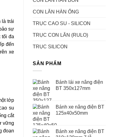
CON LĂN HÀN BỒN
CON LĂN HÀN ỐNG
là trái
TRỤC CAO SU - SILICON
 bảo sự
TRỤC CON LĂN (RULO)
 tối đa
iếp đến
TRỤC SILICON
trên xe
SẢN PHẨM
Bánh lái xe nâng điện
BT 350x127mm
một lớp
Bánh xe nâng điện BT
cao su
125x40x50mm
ống cắt
sự vững
ng đoạn
Bánh xe nâng điện BT