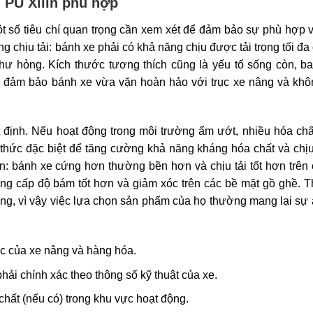
n PU Xilin phù hợp
ột số tiêu chí quan trọng cần xem xét để đảm bảo sự phù hợp 
ng chịu tải: bánh xe phải có khả năng chịu được tải trọng tối đa
ư hỏng. Kích thước tương thích cũng là yếu tố sống còn, b
để đảm bảo bánh xe vừa vặn hoàn hảo với trục xe nâng và kh
t định. Nếu hoạt động trong môi trường ẩm ướt, nhiều hóa ch
 thức đặc biệt để tăng cường khả năng kháng hóa chất và chịu
n: bánh xe cứng hơn thường bền hơn và chịu tải tốt hơn trên
ung cấp độ bám tốt hơn và giảm xóc trên các bề mặt gồ ghề. 
ượng, vì vậy việc lựa chọn sản phẩm của họ thường mang lại sự
ức của xe nâng và hàng hóa.
hải chính xác theo thông số kỹ thuật của xe.
hất (nếu có) trong khu vực hoạt động.