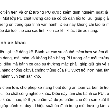
úc tiên tiến và chất lượng PU được kiểm định nghiêm ngặt là
. Một lớp PU chất lượng cao sẽ có độ đàn hồi tối ưu, giúp gi
iếng ồn trong quá trình vận hành. Điều này không chỉ tạo ra 
 dài tuổi thọ của các linh kiện cơ khí khác trên xe nâng.
ánh xe khác
iều lợi thế đáng kể. Bánh xe cao su có thể mềm hơn và êm á
biến dạng, mài mòn và không bền bằng PU trong các môi trườn
kho, điều mà bánh xe cao su thường mắc phải, giúp giữ gìn vệ 
 năng chống cắt và chống thủng của PU vượt trội hơn hẳn, l
 mảnh vụn trên sàn kho.
 điểm lớn, cho phép xe nâng hoạt động an toàn và bền bỉ tr
các hóa chất công nghiệp khác. Điều này làm cho bánh xe PU tr
p khác nhau, từ thực phẩm và dược phẩm cho đến sản xuất t
 giúp bánh xe duy trì hiệu suất ổn định trong môi trường làm 