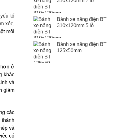
310x120mm 7 lỗ
 yếu tố
Bánh xe nâng điện BT
ảm xóc,
310x120mm 5 lỗ
một môi
Bánh xe nâng điện BT
125x50mm
i hơn ở
g khắc
sinh và
àm giảm
ong các
ở thành
hép và
việc có