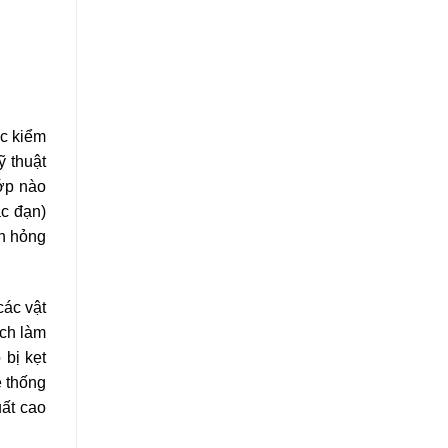
ệc kiểm
ỹ thuật
lớp nào
ạc đạn)
ến hỏng
các vật
ịch làm
 bị kẹt
ệ thống
uất cao