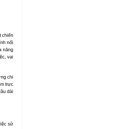
t chiến
ính nổi
óa năng
ệc, vai
ừng chi
ệm trực
lâu dài
việc sử