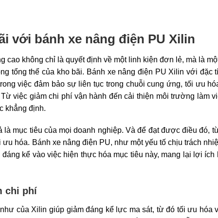
i với bánh xe nâng điện PU Xilin
g cao không chỉ là quyết định về một linh kiện đơn lẻ, mà là mộ
g tổng thể của kho bãi. Bánh xe nâng điện PU Xilin với đặc t
 trong việc đảm bảo sự liên tục trong chuỗi cung ứng, tối ưu h
. Từ việc giảm chi phí vận hành đến cải thiện môi trường làm vi
c khẳng định.
uả là mục tiêu của mọi doanh nghiệp. Và để đạt được điều đó, t
ối ưu hóa. Bánh xe nâng điện PU, như một yếu tố chịu trách nhi
đáng kể vào việc hiện thực hóa mục tiêu này, mang lại lợi ích 
 chi phí
ư của Xilin giúp giảm đáng kể lực ma sát, từ đó tối ưu hóa 