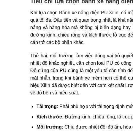
Tiêu chí lựa chọn bánh xe nâng điệ
Khi lựa chọn
Bánh xe nâng điện PU Xilin
, có m
quả tối đa. Đầu tiên và quan trọng nhất là khả nă
nâng và hàng hóa mà không bị biến dạng hay h
đường kính, chiều rộng và kích thước lỗ trục 
cản trở các bộ phận khác.
Thứ hai, môi trường làm việc đóng vai trò quyế
nhiệt độ khắc nghiệt, cần chọn loại PU có công
Độ cứng của PU cũng là một yếu tố cần tính đế
mặt nhẵn, trong khi bánh xe mềm hơn có thể c
hiệu Xilin đã được biết đến với cam kết chất l
về độ bền và hiệu suất.
Tải trọng:
Phải phù hợp với tải trọng định m
Kích thước:
Đường kính, chiều rộng, lỗ trục p
Môi trường:
Chịu được nhiệt độ, độ ẩm, hóa c