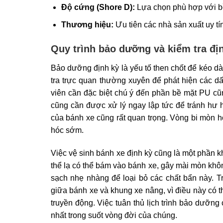
Độ cứng (Shore D):
Lựa chọn phù hợp với bề
Thương hiệu:
Ưu tiên các nhà sản xuất uy tí
Quy trình bảo dưỡng và kiểm tra đị
Bảo dưỡng định kỳ là yếu tố then chốt để kéo dà
tra trực quan thường xuyên để phát hiện các dấ
viên cần đặc biệt chú ý đến phần bề mặt PU cũn
cũng cần được xử lý ngay lập tức để tránh hư h
của bánh xe cũng rất quan trọng. Vòng bi mòn h
hóc sớm.
Việc vệ sinh bánh xe định kỳ cũng là một phần k
thể lạ có thể bám vào bánh xe, gây mài mòn kh
sạch nhẹ nhàng để loại bỏ các chất bẩn này. Tr
giữa bánh xe và khung xe nâng, vì điều này có t
truyền động. Việc tuân thủ lịch trình bảo dưỡng
nhất trong suốt vòng đời của chúng.