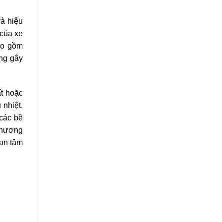
và hiệu
 của xe
ao gồm
ông gây
ất hoặc
 nhiệt.
 các bề
Thương
 an tâm