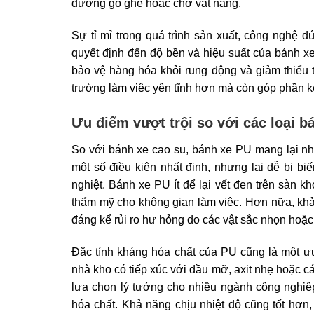
đường gồ ghề hoặc chở vật nặng.
Sự tỉ mỉ trong quá trình sản xuất, công nghệ đ
quyết định đến độ bền và hiệu suất của bánh xe
bảo vệ hàng hóa khỏi rung động và giảm thiểu t
trường làm việc yên tĩnh hơn mà còn góp phần kéo
Ưu điểm vượt trội so với các loại b
So với bánh xe cao su, bánh xe PU mang lại nh
một số điều kiện nhất định, nhưng lại dễ bị 
nghiệt. Bánh xe PU ít để lại vết đen trên sàn 
thẩm mỹ cho không gian làm việc. Hơn nữa, khả
đáng kể rủi ro hư hỏng do các vật sắc nhọn hoặc
Đặc tính kháng hóa chất của PU cũng là một ưu
nhà kho có tiếp xúc với dầu mỡ, axit nhẹ hoặc 
lựa chọn lý tưởng cho nhiều ngành công nghiệ
hóa chất. Khả năng chịu nhiệt độ cũng tốt hơn,