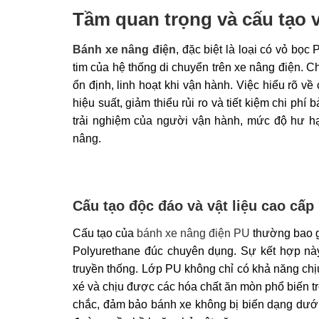
Tầm quan trọng và cấu tạo 
Bánh xe nâng điện
, đặc biệt là loại có vỏ bọc
tim của hệ thống di chuyển trên xe nâng điện. C
ổn định, linh hoạt khi vận hành. Việc hiểu rõ v
hiệu suất, giảm thiểu rủi ro và tiết kiệm chi phí
trải nghiệm của người vận hành, mức độ hư hại
nâng.
Cấu tạo độc đáo và vật liệu cao cấp
Cấu tạo của
bánh xe nâng điện PU
thường bao g
Polyurethane đúc chuyên dụng. Sự kết hợp này
truyền thống. Lớp PU không chỉ có khả năng chị
xé và chịu được các hóa chất ăn mòn phổ biến t
chắc, đảm bảo bánh xe không bị biến dạng dưới 