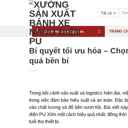
Bỏ
qua
Tìm
kiếm:
nội
dung
Danh mục sản phẩm
TRANG C
Bí quyết tối ưu hóa – Chọ
quả bền bỉ
Trong bối cảnh sản xuất và logistics hiện đại, v
trong việc đảm bảo hiệu suất và an toàn. Đặc b
vào chất lượng và độ bền vượt trội. Bài viết nà
điện PU Xilin một cách hiệu quả nhất, đồng thờ
tuổi thọ thiết bị.