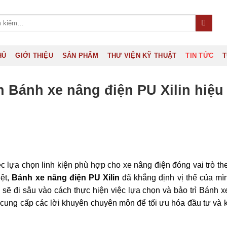
HỦ
GIỚI THIỆU
SẢN PHẨM
THƯ VIỆN KỸ THUẬT
TIN TỨC
T
n Bánh xe nâng điện PU Xilin hiệu
iệc lựa chọn linh kiện phù hợp cho xe nâng điện đóng vai trò th
iệt,
Bánh xe nâng điện PU Xilin
đã khẳng định vị thế của mì
y sẽ đi sâu vào cách thực hiện việc lựa chọn và bảo trì Bánh 
i cung cấp các lời khuyên chuyên môn để tối ưu hóa đầu tư và 