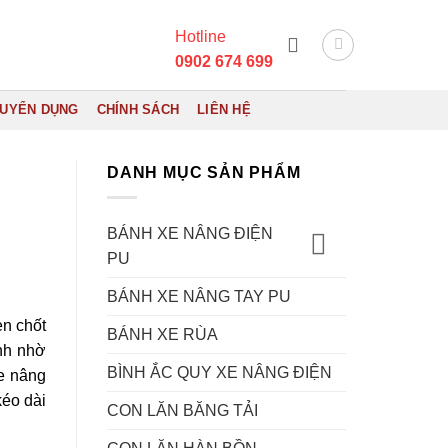
Hotline
0902 674 699
UYỂN DỤNG
CHÍNH SÁCH
LIÊN HỆ
DANH MỤC SẢN PHẨM
BÁNH XE NÂNG ĐIỆN
PU
BÁNH XE NÂNG TAY PU
en chốt
BÁNH XE RÙA
nh nhờ
BÌNH ẮC QUY XE NÂNG ĐIỆN
xe nâng
kéo dài
CON LĂN BĂNG TẢI