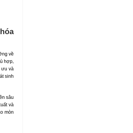
khóa
ưỡng về
hù hợp,
i ưu và
át sinh
yên sâu
xuất và
hao mòn