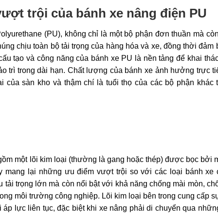
vượt trội của bánh xe nâng điện PU
 Polyurethane (PU), không chỉ là một bộ phận đơn thuần mà còn 
húng chịu toàn bộ tải trọng của hàng hóa và xe, đồng thời đảm
ề cấu tạo và công năng của bánh xe PU là nền tảng để khai thác
 bảo trì trong dài hạn. Chất lượng của bánh xe ảnh hưởng trực t
 của sàn kho và thậm chí là tuổi thọ của các bộ phận khác 
ồm một lõi kim loại (thường là gang hoặc thép) được bọc bởi 
 mang lại những ưu điểm vượt trội so với các loại bánh xe 
u tải trọng lớn mà còn nổi bật với khả năng chống mài mòn, ch
rong môi trường công nghiệp. Lõi kim loại bên trong cung cấp 
áp lực liên tục, đặc biệt khi xe nâng phải di chuyển qua nhữ