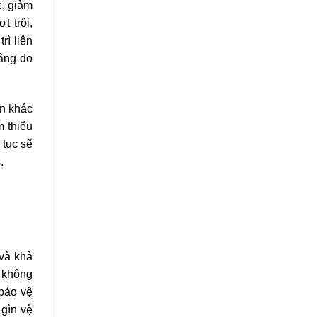
c, giảm
t trội,
rì liên
nâng do
ận khác
m thiểu
 tục sẽ
.
 và khả
t không
 bảo vệ
 gìn vệ