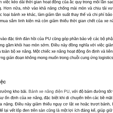
việc kéo dài thời gian hoạt động của ắc quy trong mỗi lần sạ
ăng. Hơn nữa, nhờ vào khả năng chống mài mòn và chịu tải vượ
loại bánh xe khác, làm giảm tần suất thay thế và chi phí bảo t
í mua sắm linh kiện mà còn giảm thiểu thời gian chết của xe 
ờ vào đặc tính đàn hồi của PU cũng góp phần bảo vệ các bộ ph
ung gầm khỏi hao mòn sớm. Điều này đồng nghĩa với việc giả
a toàn bộ xe nâng. Một chiếc xe nâng hoạt động ổn định và liên
ững gián đoạn không mong muốn trong chuỗi cung ứng logistics
iệc
 trường kho bãi.
Bánh xe nâng điện PU
, với độ bám đường tốt
 ổn định của xe nâng, đặc biệt khi di chuyển trên các bề mặ
a nặng. Điều này giảm thiểu nguy cơ lật xe hoặc trượt bánh,
ại vết lốp đen trên sàn cũng là một lợi ích đáng kể, giúp giữ