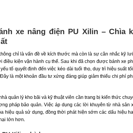
nh xe nâng điện PU Xilin – Chìa 
uất
hông chỉ là vấn đề về kích thước mà còn là sự cân nhắc kỹ l
với điều kiện vận hành cụ thể. Sau khi đã chọn được bánh xe p
u tố quyết định đến việc kéo dài tuổi thọ, duy trì hiệu suất tố
Đây là một khoản đầu tư xứng đáng giúp giảm thiểu chi phí ph
nhà quản lý kho bãi và kỹ thuật viên cần trang bị kiến thức chu
phương pháp bảo quản. Việc áp dụng các lời khuyên từ nhà sản 
hóa hiệu quả sử dụng, đồng thời phát hiện sớm các dấu hiệu 
 hại lớn hơn.