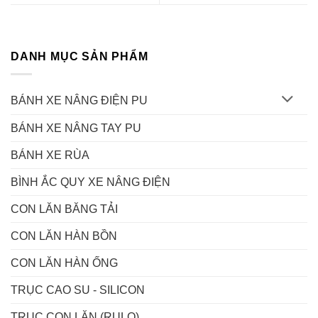
DANH MỤC SẢN PHẨM
BÁNH XE NÂNG ĐIỆN PU
BÁNH XE NÂNG TAY PU
BÁNH XE RÙA
BÌNH ẮC QUY XE NÂNG ĐIỆN
CON LĂN BĂNG TẢI
CON LĂN HÀN BỒN
CON LĂN HÀN ỐNG
TRỤC CAO SU - SILICON
TRỤC CON LĂN (RULO)