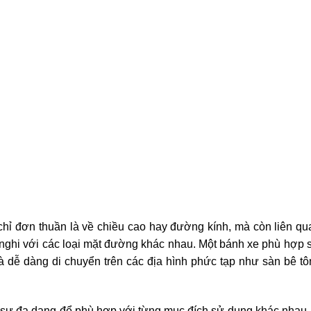
hỉ đơn thuần là về chiều cao hay đường kính, mà còn liên q
 nghi với các loại mặt đường khác nhau. Một bánh xe phù hợp 
và dễ dàng di chuyển trên các địa hình phức tạp như sàn bê tô
 sự đa dạng để phù hợp với từng mục đích sử dụng khác nhau,