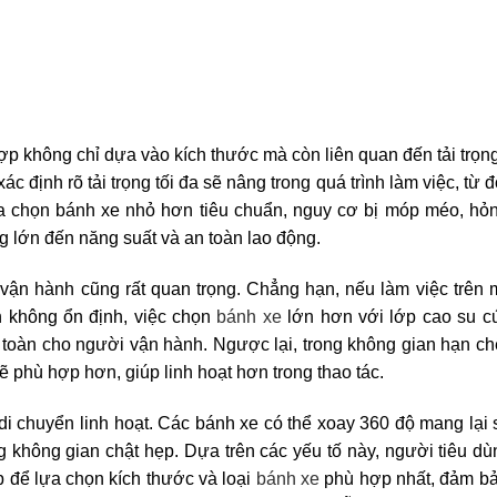
ợp không chỉ dựa vào kích thước mà còn liên quan đến tải trọng
ác định rõ tải trọng tối đa sẽ nâng trong quá trình làm việc, từ 
a chọn bánh xe nhỏ hơn tiêu chuẩn, nguy cơ bị móp méo, hỏn
g lớn đến năng suất và an toàn lao động.
ận hành cũng rất quan trọng. Chẳng hạn, nếu làm việc trên 
n không ổn định, việc chọn
bánh xe
lớn hơn với lớp cao su c
 toàn cho người vận hành. Ngược lại, trong không gian hạn c
 phù hợp hơn, giúp linh hoạt hơn trong thao tác.
di chuyển linh hoạt. Các bánh xe có thể xoay 360 độ mang lại 
rong không gian chật hẹp. Dựa trên các yếu tố này, người tiêu d
 để lựa chọn kích thước và loại
bánh xe
phù hợp nhất, đảm bả