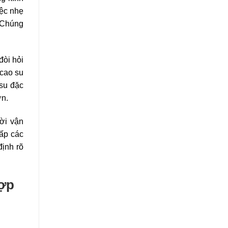
iệc nhẹ
 Chúng
đòi hỏi
 cao su
 su đặc
ớn.
ời vận
ấp các
định rõ
Hợp