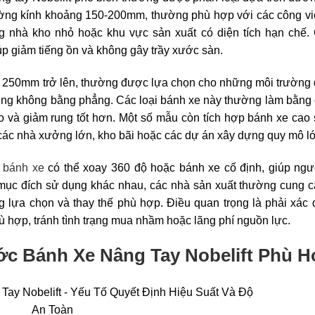
 đường kính khoảng 150-200mm, thường phù hợp với các công v
g nhà kho nhỏ hoặc khu vực sản xuất có diện tích hạn chế.
p giảm tiếng ồn và không gây trầy xước sàn.
ừ 250mm trở lên, thường được lựa chọn cho những môi trường 
ờng không bằng phẳng. Các loại bánh xe này thường làm bằng
o và giảm rung tốt hơn. Một số mẫu còn tích hợp bánh xe cao
ác nhà xưởng lớn, kho bãi hoặc các dự án xây dựng quy mô l
ư
bánh xe
có thể xoay 360 độ hoặc bánh xe cố định, giúp ngư
 mục đích sử dụng khác nhau, các nhà sản xuất thường cung c
 lựa chọn và thay thế phù hợp. Điều quan trọng là phải xác 
 hợp, tránh tình trạng mua nhầm hoặc lãng phí nguồn lực.
c Bánh Xe Nâng Tay Nobelift Phù 