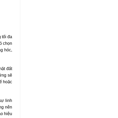
 tối đa
đó chọn
g hóc,
mặt đất
ứng sẽ
hế hoặc
sự linh
ùng nên
o hiệu