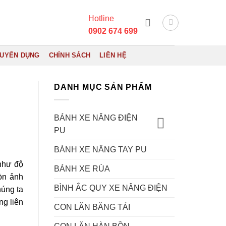
Hotline
0902 674 699
UYỂN DỤNG
CHÍNH SÁCH
LIÊN HỆ
DANH MỤC SẢN PHẨM
BÁNH XE NÂNG ĐIỆN
PU
BÁNH XE NÂNG TAY PU
 như độ
BÁNH XE RÙA
còn ảnh
BÌNH ẮC QUY XE NÂNG ĐIỆN
húng ta
ng liên
CON LĂN BĂNG TẢI