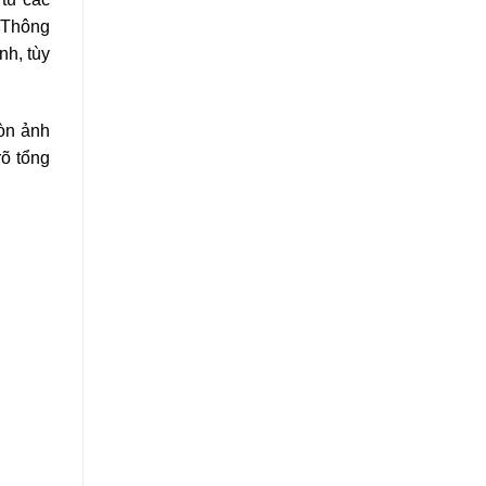
. Thông
nh, tùy
òn ảnh
rõ tổng