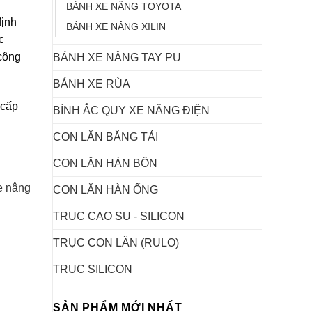
BÁNH XE NÂNG TOYOTA
định
BÁNH XE NÂNG XILIN
c
 công
BÁNH XE NÂNG TAY PU
BÁNH XE RÙA
 cấp
BÌNH ẮC QUY XE NÂNG ĐIỆN
CON LĂN BĂNG TẢI
CON LĂN HÀN BỒN
e nâng
CON LĂN HÀN ỐNG
TRỤC CAO SU - SILICON
TRỤC CON LĂN (RULO)
TRỤC SILICON
SẢN PHẨM MỚI NHẤT