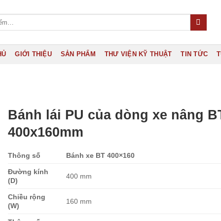
HỦ
GIỚI THIỆU
SẢN PHẨM
THƯ VIỆN KỸ THUẬT
TIN TỨC
T
Bánh lái PU của dòng xe nâng B
400x160mm
Thông số
Bánh xe BT 400×160
Đường kính
400 mm
(D)
Chiều rộng
160 mm
(W)