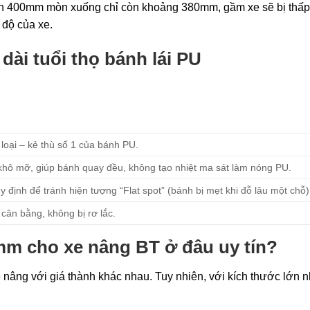
 400mm mòn xuống chỉ còn khoảng 380mm, gầm xe sẽ bị thấp
 độ của xe.
dài tuổi thọ bánh lái PU
 loại – kẻ thù số 1 của bánh PU.
khô mỡ, giúp bánh quay đều, không tạo nhiệt ma sát làm nóng PU.
 định để tránh hiện tượng “Flat spot” (bánh bị mẹt khi đỗ lâu một chỗ)
cân bằng, không bị rơ lắc.
mm cho xe nâng BT ở đâu uy tín?
xe nâng với giá thành khác nhau. Tuy nhiên, với kích thước lớn 