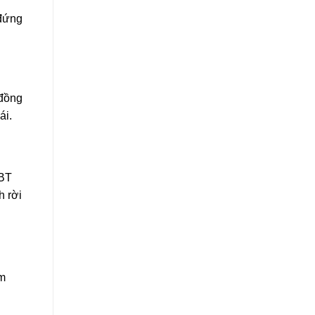
 đứng
 đồng
ái.
 BT
h rời
mm