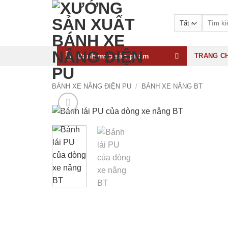
Bỏ
qua
Tìm
kiếm:
nội
dung
Danh mục sản phẩm
TRANG C
BÁNH XE NÂNG ĐIỆN PU
/
BÁNH XE NÂNG BT