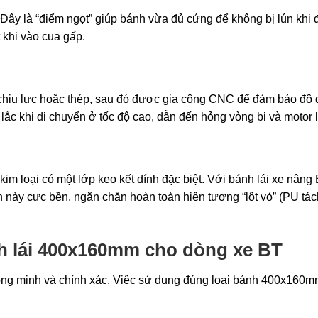
 Đây là “điểm ngọt” giúp bánh vừa đủ cứng để không bị lún khi
 khi vào cua gấp.
chịu lực hoặc thép, sau đó được gia công CNC để đảm bảo độ
 lắc khi di chuyển ở tốc độ cao, dẫn đến hỏng vòng bi và motor l
kim loại có một lớp keo kết dính đặc biệt. Với bánh lái xe nâng
 này cực bền, ngăn chặn hoàn toàn hiện tượng “lột vỏ” (PU tác
h lái 400x160mm cho dòng xe BT
hông minh và chính xác. Việc sử dụng đúng loại bánh 400x160