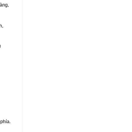
hàng,
h,
U
phía.