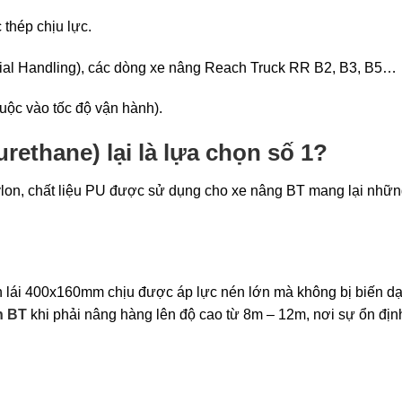
thép chịu lực.
ial Handling), các dòng xe nâng Reach Truck RR B2, B3, B5…
uộc vào tốc độ vận hành).
urethane) lại là lựa chọn số 1?
lon, chất liệu PU được sử dụng cho xe nâng BT mang lại nhữn
h lái 400x160mm chịu được áp lực nén lớn mà không bị biến d
n BT
khi phải nâng hàng lên độ cao từ 8m – 12m, nơi sự ổn địn