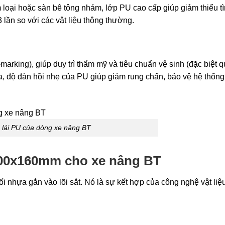
 loại hoặc sàn bê tông nhám, lớp PU cao cấp giúp giảm thiểu t
3 lần so với các vật liệu thông thường.
arking), giúp duy trì thẩm mỹ và tiêu chuẩn vệ sinh (đặc biệt 
a, độ đàn hồi nhẹ của PU giúp giảm rung chấn, bảo vệ hệ thống
 lái PU của dòng xe nâng BT
i 400x160mm cho xe nâng BT
ối nhựa gắn vào lõi sắt. Nó là sự kết hợp của công nghệ vật liệ