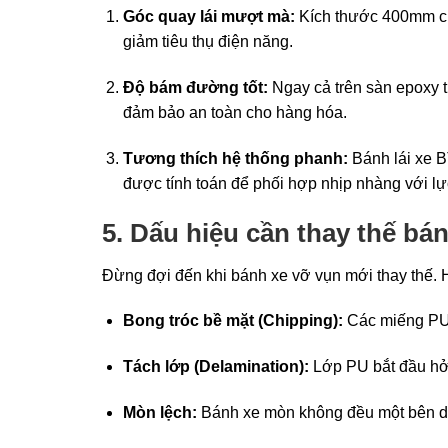
Góc quay lái mượt mà:
Kích thước 400mm cung
giảm tiêu thụ điện năng.
Độ bám đường tốt:
Ngay cả trên sàn epoxy tr
đảm bảo an toàn cho hàng hóa.
Tương thích hệ thống phanh:
Bánh lái xe B
được tính toán để phối hợp nhịp nhàng với lự
5. Dấu hiệu cần thay thế bán
Đừng đợi đến khi bánh xe vỡ vụn mới thay thế. H
Bong tróc bề mặt (Chipping):
Các miếng PU 
Tách lớp (Delamination):
Lớp PU bắt đầu hở 
Mòn lệch:
Bánh xe mòn không đều một bên do 