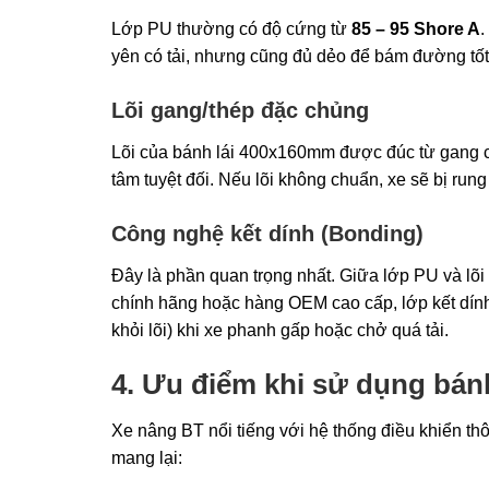
Lớp PU thường có độ cứng từ
85 – 95 Shore A
.
yên có tải, nhưng cũng đủ dẻo để bám đường tốt
Lõi gang/thép đặc chủng
Lõi của bánh lái 400x160mm được đúc từ gang 
tâm tuyệt đối. Nếu lõi không chuẩn, xe sẽ bị rung
Công nghệ kết dính (Bonding)
Đây là phần quan trọng nhất. Giữa lớp PU và lõi 
chính hãng hoặc hàng OEM cao cấp, lớp kết dính
khỏi lõi) khi xe phanh gấp hoặc chở quá tải.
4. Ưu điểm khi sử dụng bán
Xe nâng BT nổi tiếng với hệ thống điều khiển t
mang lại: