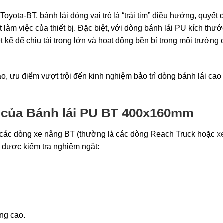
Toyota-BT, bánh lái đóng vai trò là “trái tim” điều hướng, quyết 
t làm việc của thiết bị. Đặc biệt, với dòng bánh lái PU kích thướ
iết kế để chịu tải trọng lớn và hoạt động bền bỉ trong môi trường
 tạo, ưu điểm vượt trội đến kinh nghiệm bảo trì dòng bánh lái cao
ết của Bánh lái PU BT 400x160mm
 các dòng xe nâng BT (thường là các dòng Reach Truck hoặc
x
ần được kiểm tra nghiêm ngặt:
ng cao.