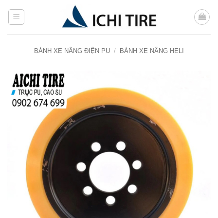
Bỏ
qua
nội
dung
BÁNH XE NÂNG ĐIỆN PU
/
BÁNH XE NÂNG HELI