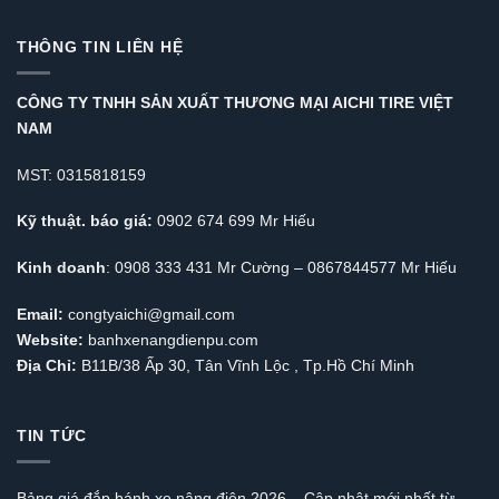
THÔNG TIN LIÊN HỆ
CÔNG TY TNHH SẢN XUẤT THƯƠNG MẠI AICHI TIRE VIỆT
NAM
MST: 0315818159
Kỹ thuật. báo giá:
0902 674 699 Mr Hiếu
Kinh doanh
: 0908 333 431 Mr Cường – 0867844577 Mr Hiếu
Email:
congtyaichi@gmail.com
Website:
banhxenangdienpu.com
Địa Chỉ:
B11B/38 Ấp 30, Tân Vĩnh Lộc , Tp.Hồ Chí Minh
TIN TỨC
Bảng giá đắp bánh xe nâng điện 2026 – Cập nhật mới nhất từ