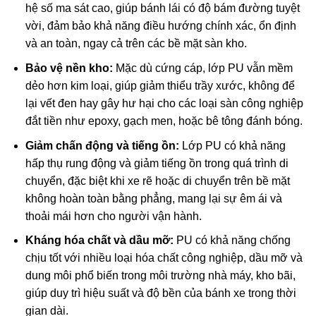
hệ số ma sát cao, giúp bánh lái có độ bám đường tuyệt
vời, đảm bảo khả năng điều hướng chính xác, ổn định
và an toàn, ngay cả trên các bề mặt sàn kho.
Bảo vệ nền kho:
Mặc dù cứng cáp, lớp PU vẫn mềm
dẻo hơn kim loại, giúp giảm thiểu trầy xước, không để
lại vết đen hay gây hư hại cho các loại sàn công nghiệp
đắt tiền như epoxy, gạch men, hoặc bê tông đánh bóng.
Giảm chấn động và tiếng ồn:
Lớp PU có khả năng
hấp thụ rung động và giảm tiếng ồn trong quá trình di
chuyển, đặc biệt khi xe rẽ hoặc di chuyển trên bề mặt
không hoàn toàn bằng phẳng, mang lại sự êm ái và
thoải mái hơn cho người vận hành.
Kháng hóa chất và dầu mỡ:
PU có khả năng chống
chịu tốt với nhiều loại hóa chất công nghiệp, dầu mỡ và
dung môi phổ biến trong môi trường nhà máy, kho bãi,
giúp duy trì hiệu suất và độ bền của bánh xe trong thời
gian dài.