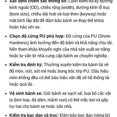
Xác định chính xác thông số:
Luôn kiểm tra kỹ đường
kính ngoài (OD), chiều rộng (width), đường kính lỗ trục
(bore size), chiều dài hub và loại then (keyway) hoặc
mặt bích lắp đặt để đảm bảo bánh xe thay thế khớp
hoàn hảo với xe.
Chọn độ cứng PU phù hợp:
Độ cứng của PU (Shore
Hardness) ảnh hưởng đến độ bám và khả năng chịu tải.
Nên tham khảo khuyến nghị của nhà sản xuất xe nâng
hoặc tư vấn từ nhà cung cấp bánh xe chuyên nghiệp.
Kiểm tra định kỳ:
Thường xuyên kiểm tra bánh lái về
độ mòn, nứt, sứt mẻ hoặc bong tróc lớp PU. Dấu hiệu
mòn không đều có thể báo hiệu vấn đề về hệ thống lái
hoặc quá tải.
Vệ sinh bánh xe:
Giữ bánh xe sạch sẽ, loại bỏ các vật
lạ (kim loại, đá dăm, mảnh vụn) có thể mắc kẹt và gây
hư hại cho bánh xe hoặc sàn nhà.
Kiểm tra bạc đạn và trục:
Đảm bảo bạc đạn (vòng bi)