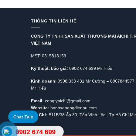
THÔNG TIN LIÊN HỆ
CÔNG TY TNHH SẢN XUẤT THƯƠNG MẠI AICHI TI
VIỆT NAM
MST: 0315818159
Kỹ thuật. báo giá:
0902 674 699 Mr Hiếu
Kinh doanh
: 0908 333 431 Mr Cường – 0867844577
Mr Hiếu
Email:
congtyaichi@gmail.com
Website:
banhxenangdienpu.com
Địa Chỉ:
B11B/38 Ấp 30, Tân Vĩnh Lộc , Tp.Hồ Chí Mi
Chat Zalo
0902 674 699