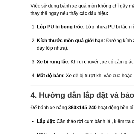
Việc sử dụng bánh xe quá mòn không chỉ gây mất
thay thế ngay nếu thấy các dấu hiệu:
Lớp PU bị bong tróc:
Lớp nhựa PU bị tách rờ
Kích thước mòn quá giới hạn:
Đường kính 3
dày lớp nhựa).
Xe bị rung lắc:
Khi di chuyển, xe có cảm giác 
Mất độ bám:
Xe dễ bị trượt khi vào cua hoặc 
4. Hướng dẫn lắp đặt và bả
Để bánh xe nâng
380×145-240
hoạt động bền bỉ,
Lắp đặt:
Cần tháo rời cụm bánh lái, kiểm tra c