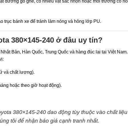
ặt đường gồ ghề, có nhiều vật sắc nhọn hoặc môi trường có hó
ào trục bánh xe để tránh làm nóng và hỏng lớp PU.
ota 380×145-240 ở đâu uy tín?
từ Nhật Bản, Hàn Quốc, Trung Quốc và hàng đúc lại tại Việt Nam
ị:
 và chất lượng).
háng hoặc theo giờ hoạt động).
oyota 380×145-240 dao động tùy thuộc vào chất liệu
úng tôi để nhận báo giá cạnh tranh nhất.