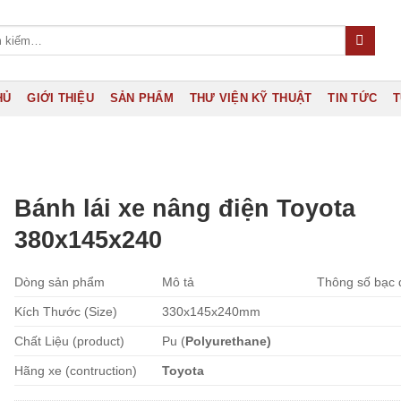
HỦ
GIỚI THIỆU
SẢN PHẨM
THƯ VIỆN KỸ THUẬT
TIN TỨC
T
Bánh lái xe nâng điện Toyota
380x145x240
Dòng sản phẩm
Mô tả
Thông số bạc 
Kích Thước (Size)
330x145x240mm
Chất Liệu (product)
Pu (
Polyurethane)
Hãng xe (contruction)
Toyota