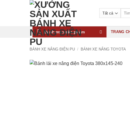
Bỏ
qua
Tìm
kiếm:
nội
dung
Danh mục sản phẩm
TRANG C
BÁNH XE NÂNG ĐIỆN PU
/
BÁNH XE NÂNG TOYOTA