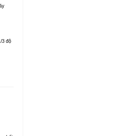
ãy
/3 độ