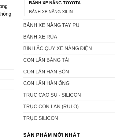
BÁNH XE NÂNG TOYOTA
rong
BÁNH XE NÂNG XILIN
thông
BÁNH XE NÂNG TAY PU
BÁNH XE RÙA
BÌNH ẮC QUY XE NÂNG ĐIỆN
CON LĂN BĂNG TẢI
CON LĂN HÀN BỒN
CON LĂN HÀN ỐNG
TRỤC CAO SU - SILICON
TRỤC CON LĂN (RULO)
TRỤC SILICON
SẢN PHẨM MỚI NHẤT