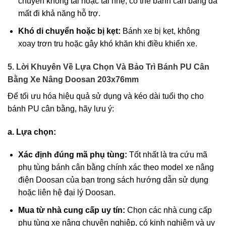
chuyển không tải hoặc tải nhẹ, có thể bánh cân bằng đã
mất đi khả năng hỗ trợ.
Khó di chuyển hoặc bị kẹt:
Bánh xe bị kẹt, không
xoay trơn tru hoặc gây khó khăn khi điều khiển xe.
5. Lời Khuyên Về Lựa Chọn Và Bảo Trì Bánh PU Cân
Bằng Xe Nâng Doosan 203x76mm
Để tối ưu hóa hiệu quả sử dụng và kéo dài tuổi thọ cho
bánh PU cân bằng, hãy lưu ý:
a. Lựa chọn:
Xác định đúng mã phụ tùng:
Tốt nhất là tra cứu mã
phụ tùng bánh cân bằng chính xác theo model xe nâng
điện Doosan của bạn trong sách hướng dẫn sử dụng
hoặc liên hệ đại lý Doosan.
Mua từ nhà cung cấp uy tín:
Chọn các nhà cung cấp
phụ tùng xe nâng chuyên nghiệp, có kinh nghiệm và uy