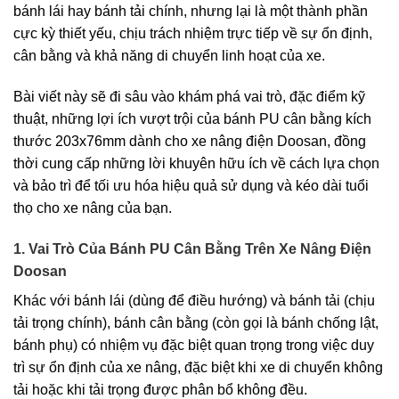
bánh lái hay bánh tải chính, nhưng lại là một thành phần
cực kỳ thiết yếu, chịu trách nhiệm trực tiếp về sự ổn định,
cân bằng và khả năng di chuyển linh hoạt của xe.
Bài viết này sẽ đi sâu vào khám phá vai trò, đặc điểm kỹ
thuật, những lợi ích vượt trội của bánh PU cân bằng kích
thước 203x76mm dành cho xe nâng điện Doosan, đồng
thời cung cấp những lời khuyên hữu ích về cách lựa chọn
và bảo trì để tối ưu hóa hiệu quả sử dụng và kéo dài tuổi
thọ cho xe nâng của bạn.
1. Vai Trò Của Bánh PU Cân Bằng Trên Xe Nâng Điện
Doosan
Khác với bánh lái (dùng để điều hướng) và bánh tải (chịu
tải trọng chính), bánh cân bằng (còn gọi là bánh chống lật,
bánh phụ) có nhiệm vụ đặc biệt quan trọng trong việc duy
trì sự ổn định của xe nâng, đặc biệt khi xe di chuyển không
tải hoặc khi tải trọng được phân bổ không đều.