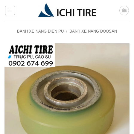
Bỏ
qua
nội
dung
BÁNH XE NÂNG ĐIỆN PU
/
BÁNH XE NÂNG DOOSAN