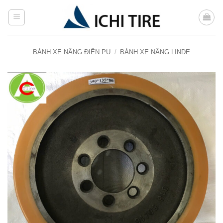
Bỏ
qua
nội
dung
BÁNH XE NÂNG ĐIỆN PU
/
BÁNH XE NÂNG LINDE