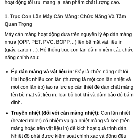
hoạt động tối ưu, mang lại sản phẩm chất lượng cao.
1. Trục Con Lăn Máy Cán Màng: Chức Năng Và Tầm
Quan Trọng
Máy cán màng hoạt động dựa trên nguyên lý ép dán màng
nhựa (OPP, PET, PVC, BOPP…) lên bề mặt vật liệu in
(giấy, carton…). Hệ thống trục con lăn đảm nhiệm các chức
năng chính sau:
Ép dán màng và vật liệu in:
Đây là chức năng cốt lõi.
Hai hoặc nhiều con lăn (thường là một con lăn nhiệt và
một con lăn ép) tạo ra lực ép cần thiết để dán chặt màng
lên bề mặt vật liệu in, loại bỏ bọt khí và đảm bảo độ bám
dính.
Truyền nhiệt (đối với cán màng nhiệt):
Con lăn nhiệt
(heated roller) có nhiệm vụ gia nhiệt màng và keo (trên
màng hoặc trên vật liệu in) để kích hoạt quá trình dán.
Nhiệt độ phải được kiểm soát chính xác và đồng đều