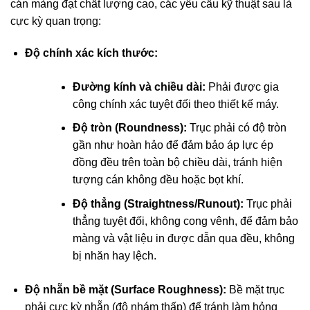
cán màng đạt chất lượng cao, các yêu cầu kỹ thuật sau là
cực kỳ quan trọng:
Độ chính xác kích thước:
Đường kính và chiều dài:
Phải được gia
công chính xác tuyệt đối theo thiết kế máy.
Độ tròn (Roundness):
Trục phải có độ tròn
gần như hoàn hảo để đảm bảo áp lực ép
đồng đều trên toàn bộ chiều dài, tránh hiện
tượng cán không đều hoặc bọt khí.
Độ thẳng (Straightness/Runout):
Trục phải
thẳng tuyệt đối, không cong vênh, để đảm bảo
màng và vật liệu in được dẫn qua đều, không
bị nhăn hay lệch.
Độ nhẵn bề mặt (Surface Roughness):
Bề mặt trục
phải cực kỳ nhẵn (độ nhám thấp) để tránh làm hỏng