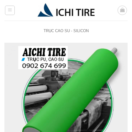
Bỏ
qua
nội
dung
TRỤC CAO SU - SILICON