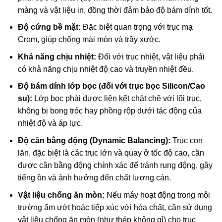
màng và vật liệu in, đồng thời đảm bảo độ bám dính tốt.
Độ cứng bề mặt:
Đặc biệt quan trọng với trục mạ
Crom, giúp chống mài mòn và trầy xước.
Khả năng chịu nhiệt:
Đối với trục nhiệt, vật liệu phải
có khả năng chịu nhiệt độ cao và truyền nhiệt đều.
Độ bám dính lớp bọc (đối với trục bọc Silicon/Cao
su):
Lớp bọc phải được liên kết chặt chẽ với lõi trục,
không bị bong tróc hay phồng rộp dưới tác động của
nhiệt độ và áp lực.
Độ cân bằng động (Dynamic Balancing):
Trục con
lăn, đặc biệt là các trục lớn và quay ở tốc độ cao, cần
được cân bằng động chính xác để tránh rung động, gây
tiếng ồn và ảnh hưởng đến chất lượng cán.
Vật liệu chống ăn mòn:
Nếu máy hoạt động trong môi
trường ẩm ướt hoặc tiếp xúc với hóa chất, cần sử dụng
vật liệu chống ăn mòn (như thép không gỉ) cho trục.