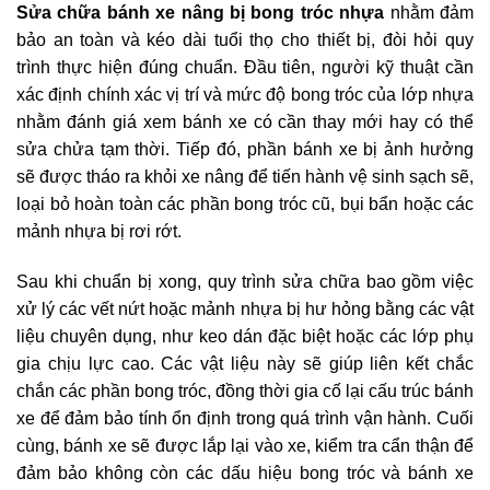
Sửa chữa bánh xe nâng bị bong tróc nhựa
nhằm đảm
bảo an toàn và kéo dài tuổi thọ cho thiết bị, đòi hỏi quy
trình thực hiện đúng chuẩn. Đầu tiên, người kỹ thuật cần
xác định chính xác vị trí và mức độ bong tróc của lớp nhựa
nhằm đánh giá xem bánh xe có cần thay mới hay có thể
sửa chửa tạm thời. Tiếp đó, phần bánh xe bị ảnh hưởng
sẽ được tháo ra khỏi xe nâng để tiến hành vệ sinh sạch sẽ,
loại bỏ hoàn toàn các phần bong tróc cũ, bụi bẩn hoặc các
mảnh nhựa bị rơi rớt.
Sau khi chuẩn bị xong, quy trình sửa chữa bao gồm việc
xử lý các vết nứt hoặc mảnh nhựa bị hư hỏng bằng các vật
liệu chuyên dụng, như keo dán đặc biệt hoặc các lớp phụ
gia chịu lực cao. Các vật liệu này sẽ giúp liên kết chắc
chắn các phần bong tróc, đồng thời gia cố lại cấu trúc bánh
xe để đảm bảo tính ổn định trong quá trình vận hành. Cuối
cùng, bánh xe sẽ được lắp lại vào xe, kiểm tra cẩn thận để
đảm bảo không còn các dấu hiệu bong tróc và bánh xe