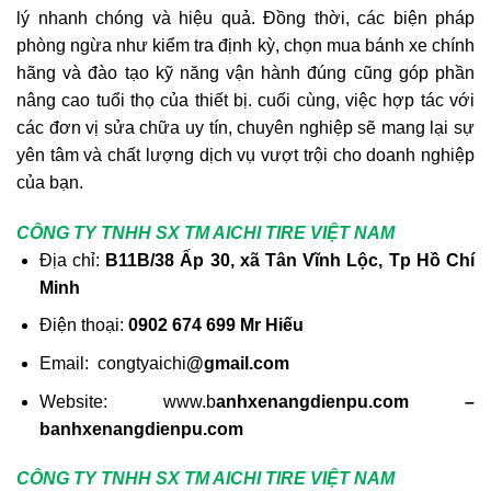
lý nhanh chóng và hiệu quả. Đồng thời, các biện pháp
phòng ngừa như kiểm tra định kỳ, chọn mua bánh xe chính
hãng và đào tạo kỹ năng vận hành đúng cũng góp phần
nâng cao tuổi thọ của thiết bị. cuối cùng, việc hợp tác với
các đơn vị sửa chữa uy tín, chuyên nghiệp sẽ mang lại sự
yên tâm và chất lượng dịch vụ vượt trội cho doanh nghiệp
của bạn.
CÔNG TY TNHH SX TM AICHI TIRE VIỆT NAM
Địa chỉ:
B11B/38 Ấp 30, xã Tân Vĩnh Lộc, Tp Hồ Chí
Minh
Điện thoại:
0902 674 699 Mr Hiếu
Email: congtyaichi
@gmail.com
Website: www.b
anhxenangdienpu.com –
banhxenangdienpu.com
CÔNG TY TNHH SX TM AICHI TIRE VIỆT NAM