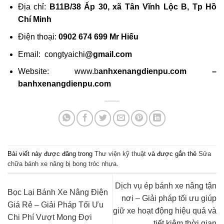
Địa chỉ:
B11B/38 Ấp 30, xã Tân Vĩnh Lộc B, Tp Hồ
Chí Minh
Điện thoại:
0902 674 699 Mr Hiếu
Email: congtyaichi
@gmail.com
Website: www.b
anhxenangdienpu.com –
banhxenangdienpu.com
Bài viết này được đăng trong
Thư viện kỹ thuật
và được gắn thẻ
Sửa
chữa bánh xe nâng bị bong tróc nhựa
.
Dịch vụ ép bánh xe nâng tận
Bọc Lại Bánh Xe Nâng Điện
nơi – Giải pháp tối ưu giúp
Giá Rẻ – Giải Pháp Tối Ưu
giữ xe hoạt động hiệu quả và
Chi Phí Vượt Mong Đợi
tiết kiệm thời gian