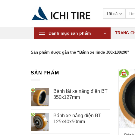
Bỏ
qua
Tìm
kiếm:
nội
dung
Danh mục sản phẩm
TRANG C
Sản phẩm được gắn thẻ “Bánh xe linde 300x100x90”
SẢN PHẨM
Bánh lái xe nâng điện BT
350x127mm
Bánh xe nâng điện BT
125x40x50mm