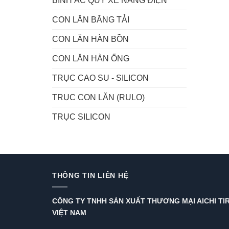
BÌNH ẮC QUY XE NÂNG ĐIỆN
CON LĂN BĂNG TẢI
CON LĂN HÀN BỒN
CON LĂN HÀN ỐNG
TRỤC CAO SU - SILICON
TRỤC CON LĂN (RULO)
TRỤC SILICON
THÔNG TIN LIÊN HỆ
CÔNG TY TNHH SẢN XUẤT THƯƠNG MẠI AICHI TI
VIỆT NAM