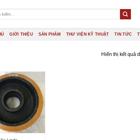
HỦ
GIỚI THIỆU
SẢN PHẨM
THƯ VIỆN KỸ THUẬT
TIN TỨC
T
Hiển thị kết quả 