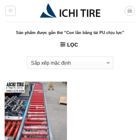
Bỏ
qua
nội
dung
Sản phẩm được gắn thẻ “Con lăn băng tải PU chịu lực”
LỌC