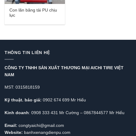
Con lăn băng tải PU chịu
lực
THÔNG TIN LIÊN HỆ
CÔNG TY TNHH SẢN XUẤT THƯƠNG MẠI AICHI TIRE VIỆT
NAM
MST: 0315818159
Kỹ thuật. báo giá:
0902 674 699 Mr Hiếu
Kinh doanh
: 0908 333 431 Mr Cường – 0867844577 Mr Hiếu
Email:
congtyaichi@gmail.com
Website:
banhxenangdienpu.com