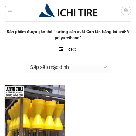
Bỏ
qua
nội
dung
Sản phẩm được gắn thẻ “xưởng sản xuất Con lăn băng tải chữ V
polyurethane”
LỌC