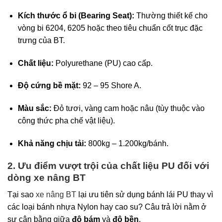
Kích thước ổ bi (Bearing Seat):
Thường thiết kế cho
vòng bi 6204, 6205 hoặc theo tiêu chuẩn cốt trục đặc
trưng của BT.
Chất liệu:
Polyurethane (PU) cao cấp.
Độ cứng bề mặt:
92 – 95 Shore A.
Màu sắc:
Đỏ tươi, vàng cam hoặc nâu (tùy thuộc vào
công thức pha chế vật liệu).
Khả năng chịu tải:
800kg – 1.200kg/bánh.
2. Ưu điểm vượt trội của chất liệu PU đối với
dòng xe nâng BT
Tại sao
xe nâng BT
lại ưu tiên sử dụng bánh lái PU thay vì
các loại bánh nhựa Nylon hay cao su? Câu trả lời nằm ở
sự cân bằng giữa
độ bám
và
độ bền
.