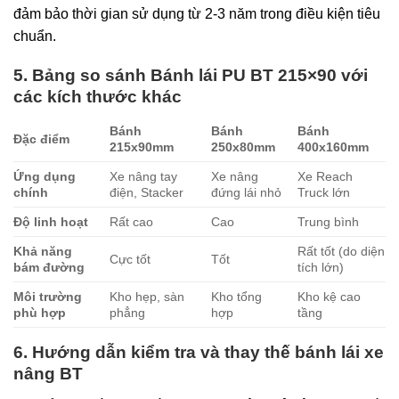
đảm bảo thời gian sử dụng từ 2-3 năm trong điều kiện tiêu
chuẩn.
5. Bảng so sánh Bánh lái PU BT 215×90 với
các kích thước khác
Bánh
Bánh
Bánh
Đặc điểm
215x90mm
250x80mm
400x160mm
Ứng dụng
Xe nâng tay
Xe nâng
Xe Reach
chính
điện, Stacker
đứng lái nhỏ
Truck lớn
Độ linh hoạt
Rất cao
Cao
Trung bình
Khả năng
Rất tốt (do diện
Cực tốt
Tốt
bám đường
tích lớn)
Môi trường
Kho hẹp, sàn
Kho tổng
Kho kệ cao
phù hợp
phẳng
hợp
tầng
6. Hướng dẫn kiểm tra và thay thế bánh lái xe
nâng BT