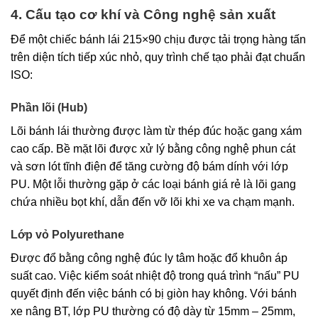
4. Cấu tạo cơ khí và Công nghệ sản xuất
Để một chiếc bánh lái 215×90 chịu được tải trọng hàng tấn
trên diện tích tiếp xúc nhỏ, quy trình chế tạo phải đạt chuẩn
ISO:
Phần lõi (Hub)
Lõi bánh lái thường được làm từ thép đúc hoặc gang xám
cao cấp. Bề mặt lõi được xử lý bằng công nghệ phun cát
và sơn lót tĩnh điện để tăng cường độ bám dính với lớp
PU. Một lỗi thường gặp ở các loại bánh giá rẻ là lõi gang
chứa nhiều bọt khí, dẫn đến vỡ lõi khi xe va chạm mạnh.
Lớp vỏ Polyurethane
Được đổ bằng công nghệ đúc ly tâm hoặc đổ khuôn áp
suất cao. Việc kiểm soát nhiệt độ trong quá trình “nấu” PU
quyết định đến việc bánh có bị giòn hay không. Với bánh
xe nâng BT, lớp PU thường có độ dày từ 15mm – 25mm,