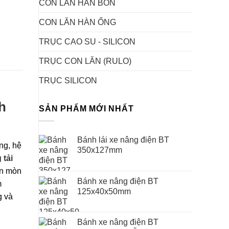
CON LĂN HÀN BỒN
CON LĂN HÀN ỐNG
TRỤC CAO SU - SILICON
TRỤC CON LĂN (RULO)
TRỤC SILICON
h
SẢN PHẨM MỚI NHẤT
Bánh lái xe nâng điện BT
ng, hệ
350x127mm
 tải
ăn mòn
Bánh xe nâng điện BT
m
125x40x50mm
g và
Bánh xe nâng điện BT