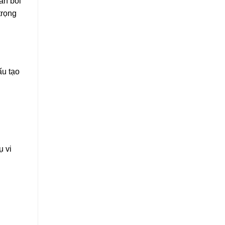
ần bôi
trọng
ấu tạo
ụ vi