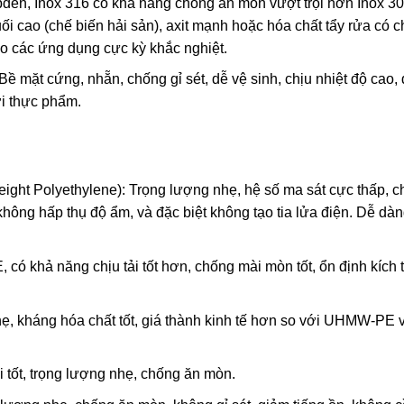
den, Inox 316 có khả năng chống ăn mòn vượt trội hơn Inox 30
ối cao (chế biến hải sản), axit mạnh hoặc hóa chất tẩy rửa có 
ho các ứng dụng cực kỳ khắc nghiệt.
 mặt cứng, nhẵn, chống gỉ sét, dễ vệ sinh, chịu nhiệt độ cao,
i thực phẩm.
ght Polyethylene): Trọng lượng nhẹ, hệ số ma sát cực thấp, 
không hấp thụ độ ẩm, và đặc biệt không tạo tia lửa điện. Dễ dàn
 khả năng chịu tải tốt hơn, chống mài mòn tốt, ổn định kích 
ẹ, kháng hóa chất tốt, giá thành kinh tế hơn so với UHMW-PE 
i tốt, trọng lượng nhẹ, chống ăn mòn.