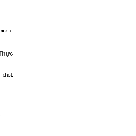
 modul
 Thực
 chốt:
,