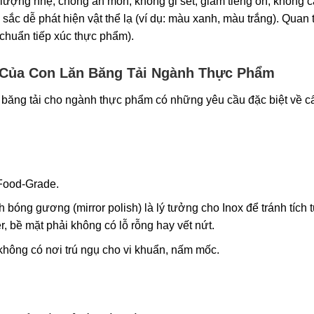
ượng nhẹ, chống ăn mòn, không gỉ sét, giảm tiếng ồn, không c
u sắc dễ phát hiện vật thể lạ (ví dụ: màu xanh, màu trắng). Quan 
 chuẩn tiếp xúc thực phẩm).
t Của Con Lăn Băng Tải Ngành Thực Phẩm
 băng tải cho ngành thực phẩm có những yêu cầu đặc biệt về c
Food-Grade.
bóng gương (mirror polish) là lý tưởng cho Inox để tránh tích t
, bề mặt phải không có lỗ rỗng hay vết nứt.
hông có nơi trú ngụ cho vi khuẩn, nấm mốc.