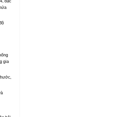
4, đặc
chứa
 độ
chống
g gia
thước,
và