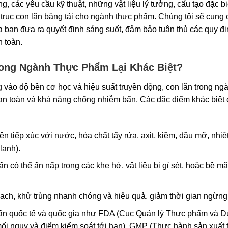
g, các yêu cầu kỹ thuật, những vật liệu lý tưởng, cấu tạo đặc biệ
ọn trục con lăn băng tải cho ngành thực phẩm. Chúng tôi sẽ cung
ủa bạn đưa ra quyết định sáng suốt, đảm bảo tuân thủ các quy đ
n toàn.
Trong Ngành Thực Phẩm Lại Khác Biệt?
 vào độ bền cơ học và hiệu suất truyền động, con lăn trong ng
 an toàn và khả năng chống nhiễm bẩn. Các đặc điểm khác biệt 
 tiếp xúc với nước, hóa chất tẩy rửa, axit, kiềm, dầu mỡ, nhiệ
lạnh).
 có thể ẩn nấp trong các khe hở, vật liệu bị gỉ sét, hoặc bề mặ
ạch, khử trùng nhanh chóng và hiệu quả, giảm thời gian ngừng
huẩn quốc tế và quốc gia như FDA (Cục Quản lý Thực phẩm và 
 nguy và điểm kiểm soát tới hạn), GMP (Thực hành sản xuất t