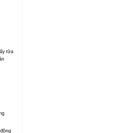
tẩy rửa
ản
ng
 đồng