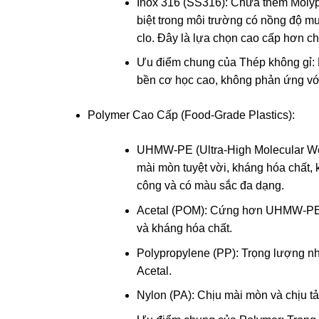
Inox 316 (SS316): Chứa thêm Molyp
biệt trong môi trường có nồng độ mu
clo. Đây là lựa chọn cao cấp hơn c
Ưu điểm chung của Thép không gỉ: Bề
bền cơ học cao, không phản ứng vớ
Polymer Cao Cấp (Food-Grade Plastics):
UHMW-PE (Ultra-High Molecular Wei
mài mòn tuyệt vời, kháng hóa chất, 
công và có màu sắc đa dạng.
Acetal (POM): Cứng hơn UHMW-PE, có
và kháng hóa chất.
Polypropylene (PP): Trọng lượng nh
Acetal.
Nylon (PA): Chịu mài mòn và chịu tả