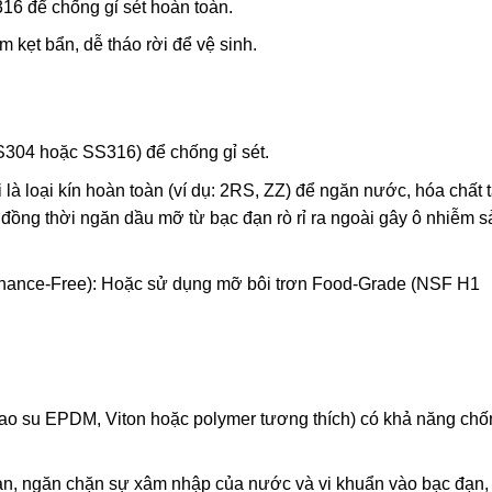
16 để chống gỉ sét hoàn toàn.
m kẹt bẩn, dễ tháo rời để vệ sinh.
S304 hoặc SS316) để chống gỉ sét.
 là loại kín hoàn toàn (ví dụ: 2RS, ZZ) để ngăn nước, hóa chất 
 đồng thời ngăn dầu mỡ từ bạc đạn rò rỉ ra ngoài gây ô nhiễm s
enance-Free): Hoặc sử dụng mỡ bôi trơn Food-Grade (NSF H1
 cao su EPDM, Viton hoặc polymer tương thích) có khả năng chố
oàn, ngăn chặn sự xâm nhập của nước và vi khuẩn vào bạc đạn,