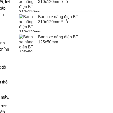
310x120mm 7 lỗ
t, lợi
 cấp
ịnh
Bánh xe nâng điện BT
310x120mm 5 lỗ
Bánh xe nâng điện BT
125x50mm
ành
chính
t độ
t thô
 máy.
Dược
ốt).