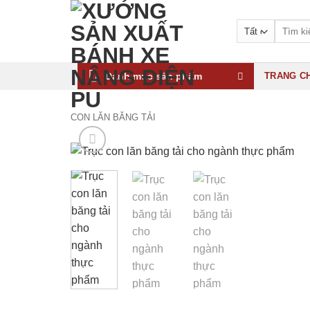
Bỏ
qua
Tìm
kiếm:
nội
dung
Danh mục sản phẩm
TRANG C
CON LĂN BĂNG TẢI