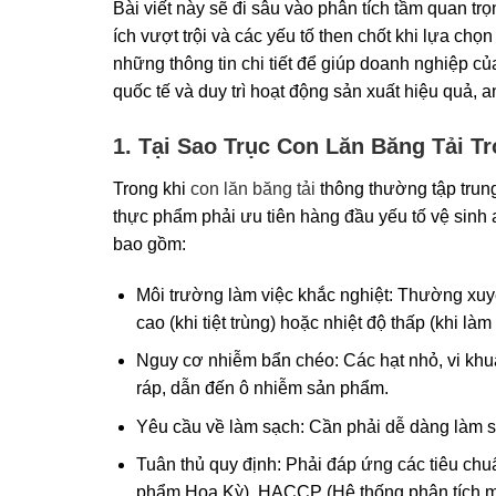
Bài viết này sẽ đi sâu vào phân tích tầm quan trọn
ích vượt trội và các yếu tố then chốt khi lựa ch
những thông tin chi tiết để giúp doanh nghiệp c
quốc tế và duy trì hoạt động sản xuất hiệu quả, a
1. Tại Sao Trục Con Lăn Băng Tải 
Trong khi
con lăn băng tải
thông thường tập trung
thực phẩm phải ưu tiên hàng đầu yếu tố vệ sinh
bao gồm:
Môi trường làm việc khắc nghiệt: Thường xuyên
cao (khi tiệt trùng) hoặc nhiệt độ thấp (khi làm 
Nguy cơ nhiễm bẩn chéo: Các hạt nhỏ, vi khuẩn
ráp, dẫn đến ô nhiễm sản phẩm.
Yêu cầu về làm sạch: Cần phải dễ dàng làm s
Tuân thủ quy định: Phải đáp ứng các tiêu c
phẩm Hoa Kỳ), HACCP (Hệ thống phân tích mối