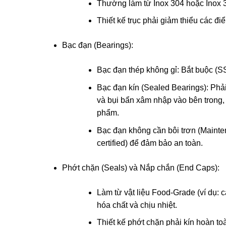
Thường làm từ Inox 304 hoặc Inox 3
Thiết kế trục phải giảm thiểu các điể
Bạc đạn (Bearings):
Bạc đạn thép không gỉ: Bắt buộc (S
Bạc đạn kín (Sealed Bearings): Phải
và bụi bẩn xâm nhập vào bên trong,
phẩm.
Bạc đạn không cần bôi trơn (Maint
certified) để đảm bảo an toàn.
Phớt chặn (Seals) và Nắp chắn (End Caps):
Làm từ vật liệu Food-Grade (ví dụ:
hóa chất và chịu nhiệt.
Thiết kế phớt chặn phải kín hoàn t