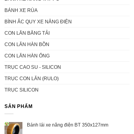
BÁNH XE RÙA
BÌNH ẮC QUY XE NÂNG ĐIỆN
CON LĂN BĂNG TẢI
CON LĂN HÀN BỒN
CON LĂN HÀN ỐNG
TRỤC CAO SU - SILICON
TRỤC CON LĂN (RULO)
TRỤC SILICON
SẢN PHẨM
Bánh lái xe nâng điện BT 350x127mm